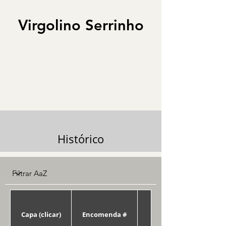
Virgolino Serrinho
Histórico
Capa (clicar)
Encomenda #
Data