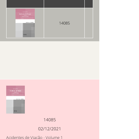
14085
02/12/2021
14085
02/12/2021
Acidentes de Viação - Volume 1