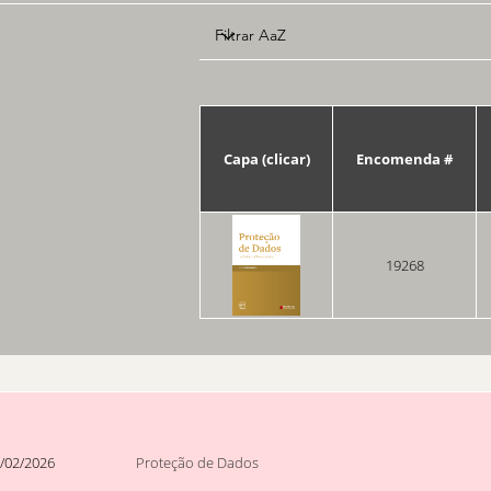
Capa (clicar)
Encomenda #
19268
/02/2026
Proteção de Dados