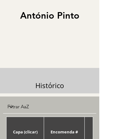
António Pinto
Histórico
Capa (clicar)
Encomenda #
Data