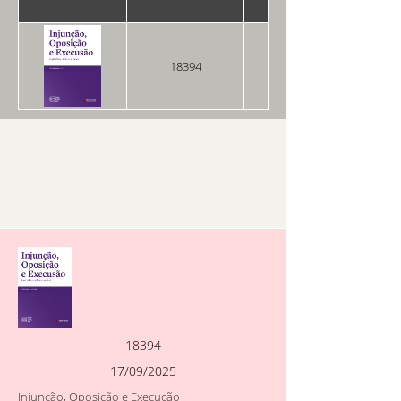
18394
17/09/2025
18394
17/09/2025
Injunção, Oposição e Execução