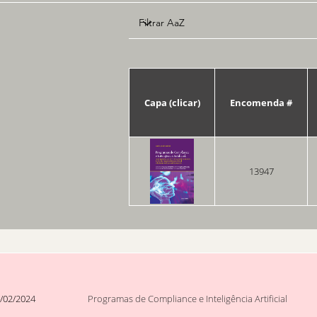
Capa (clicar)
Encomenda #
13947
/02/2024
Programas de Compliance e Inteligência Artificial