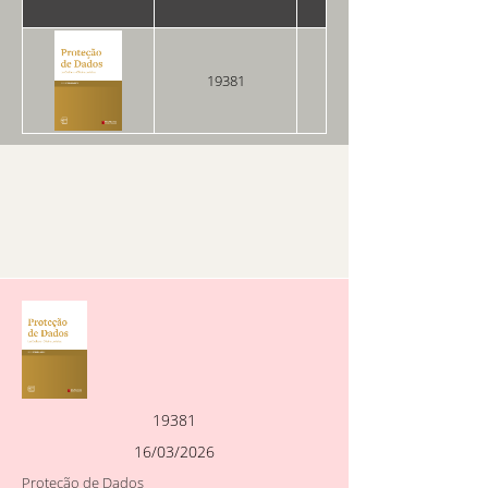
19381
16/03/2026
19381
16/03/2026
Proteção de Dados