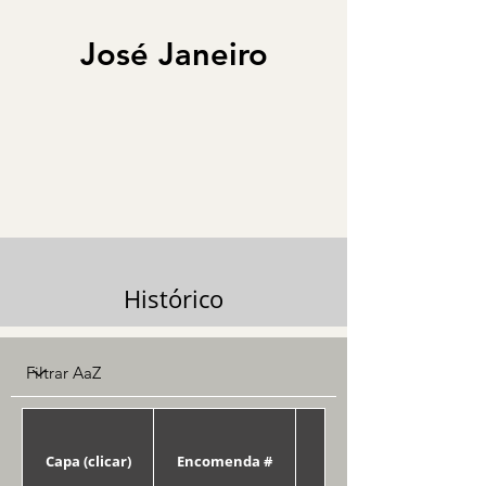
José Janeiro
Histórico
Capa (clicar)
Encomenda #
Data