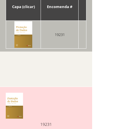
Capa (clicar)
Encomenda #
Data
19231
26/02/2026
19231