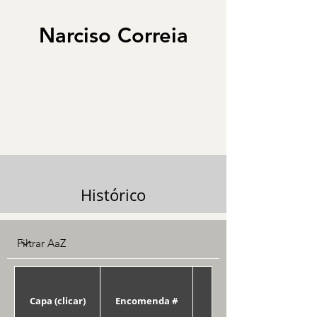
Narciso Correia
Histórico
Capa (clicar)
Encomenda #
Data