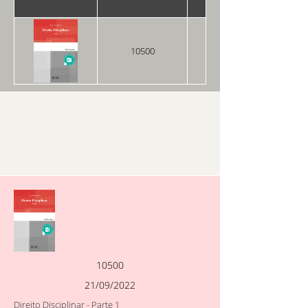
10500
21/09/2022
10500
21/09/2022
Direito Disciplinar - Parte 1