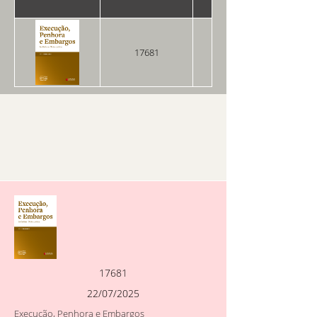
17681
22/07/2025
17681
22/07/2025
Execução, Penhora e Embargos