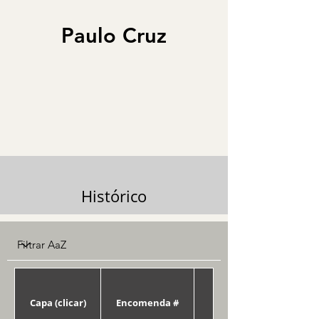
Paulo Cruz
Histórico
Capa (clicar)
Encomenda #
Data