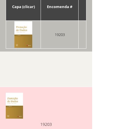
Capa (clicar)
Encomenda #
Data
19203
26/02/2026
19203