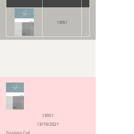
13051
13/10/2021
13051
13/10/2021
Processo Civil