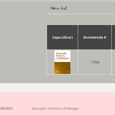
Capa (clicar)
Encomenda #
17569
/06/2025
Execução, Penhora e Embargos