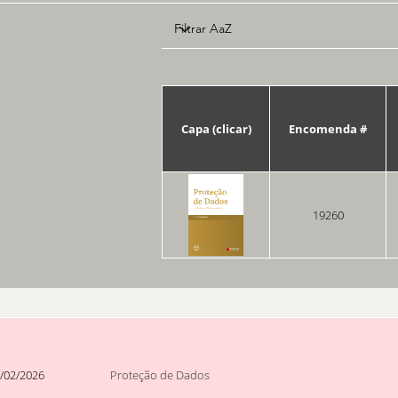
Capa (clicar)
Encomenda #
19260
/02/2026
Proteção de Dados