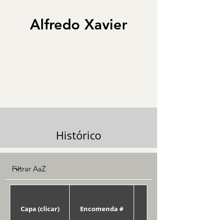
Alfredo Xavier
Histórico
Capa (clicar)
Encomenda #
Data