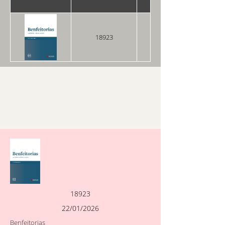
18923
22/01/2026
18923
22/01/2026
Benfeitorias