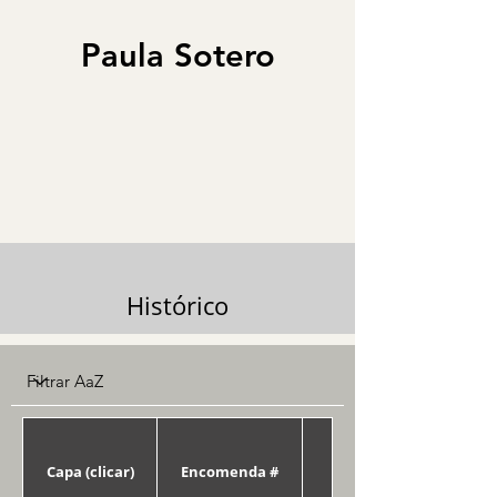
Paula Sotero
Histórico
Capa (clicar)
Encomenda #
Data