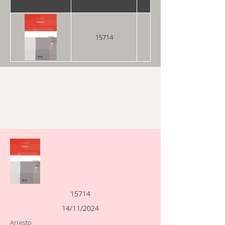
15714
14/11/2024
15714
14/11/2024
Arresto