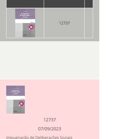
12737
07/09/2023
12737
07/09/2023
Impugnação de Deliberações Sociais