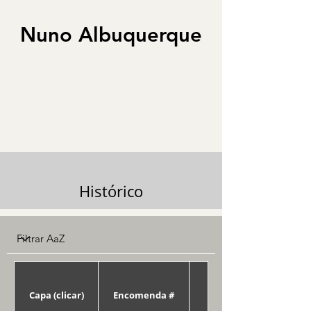
Nuno Albuquerque
Histórico
Capa (clicar)
Encomenda #
Data