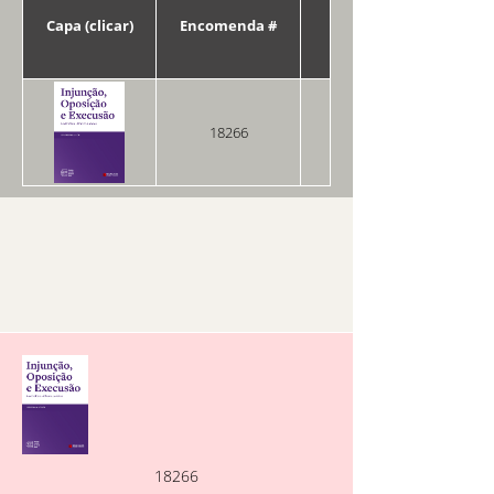
Capa (clicar)
Encomenda #
Data
18266
10/09/2025
18266