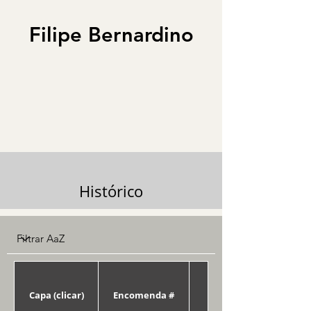
Filipe Bernardino
Histórico
Capa (clicar)
Encomenda #
Data