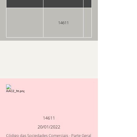
14611
20/01/2022
14611
20/01/2022
Código das Sociedades Comerciais - Parte Geral