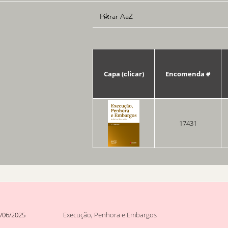
Capa (clicar)
Encomenda #
17431
/06/2025
Execução, Penhora e Embargos