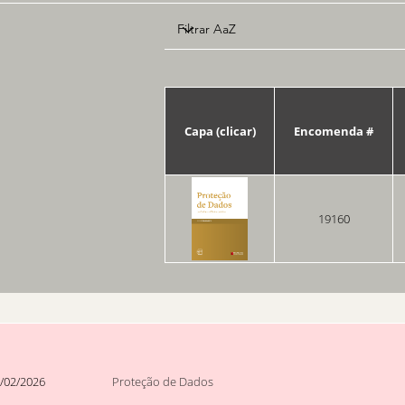
Capa (clicar)
Encomenda #
19160
/02/2026
Proteção de Dados