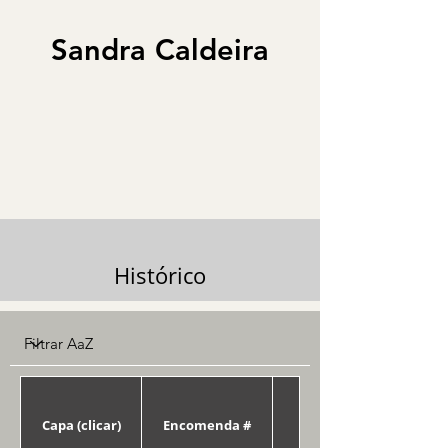
Sandra Caldeira
Histórico
Capa (clicar)
Encomenda #
Data