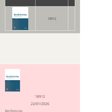
18912
22/01/2026
18912
22/01/2026
Benfeitorias