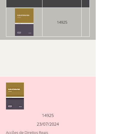
14925
23/07/2024
14925
23/07/2024
Acções de Direitos Reais