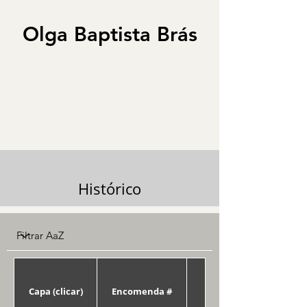
Olga Baptista Brás
Histórico
Capa (clicar)
Encomenda #
Data