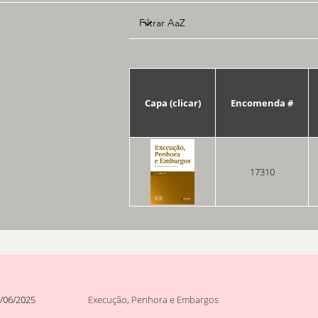
Capa (clicar)
Encomenda #
17310
/06/2025
Execução, Penhora e Embargos