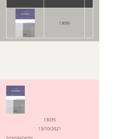
13035
13/10/2021
13035
13/10/2021
Arrendamento