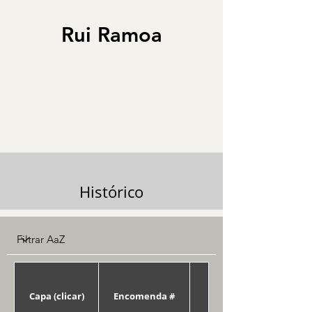
Rui Ramoa
Histórico
Capa (clicar)
Encomenda #
Data