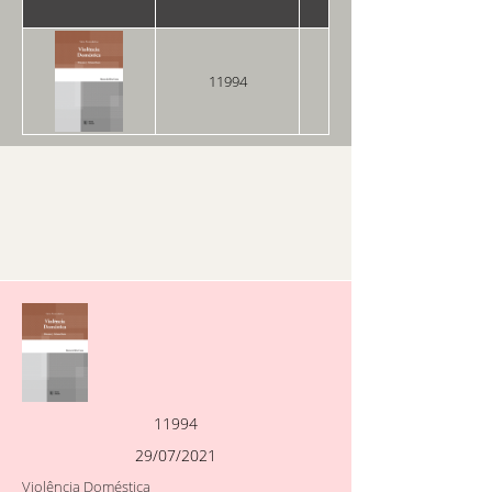
11994
29/07/2021
11994
29/07/2021
Violência Doméstica