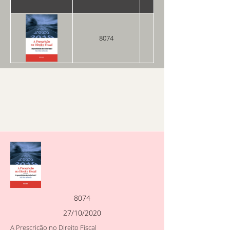
8074
27/10/2020
8074
27/10/2020
A Prescrição no Direito Fiscal