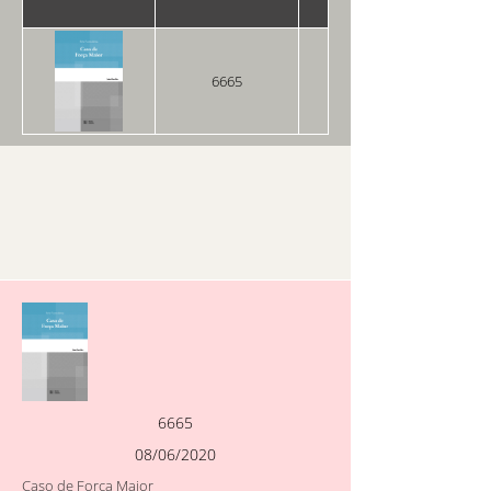
6665
08/06/2020
6665
08/06/2020
Caso de Força Maior