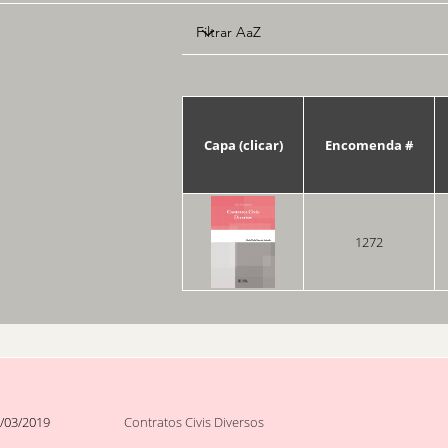
Capa (clicar)
Encomenda #
1272
/03/2019
Contratos Civis Diversos