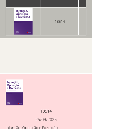
18514
25/09/2025
18514
25/09/2025
Injunção, Oposição e Execução