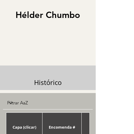
Hélder Chumbo
Histórico
Capa (clicar)
Encomenda #
Data