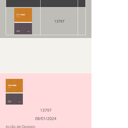
13797
08/01/2024
13797
08/01/2024
Acção de Despejo