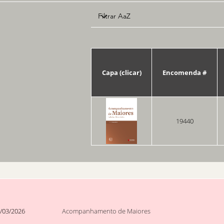
Capa (clicar)
Encomenda #
19440
/03/2026
Acompanhamento de Maiores