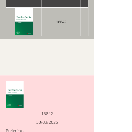
16842
30/03/2025
16842
30/03/2025
Preferência