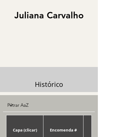
Juliana Carvalho
Histórico
Capa (clicar)
Encomenda #
Data