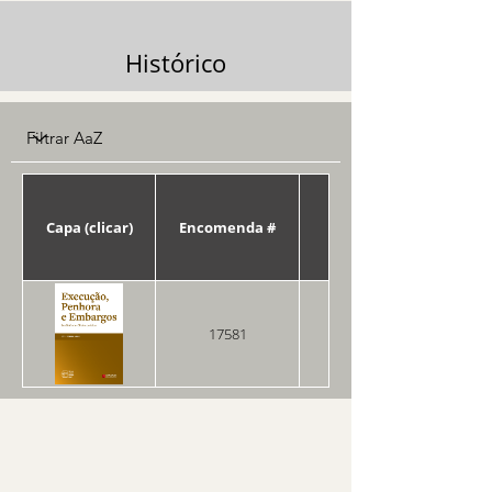
Histórico
Capa (clicar)
Encomenda #
Data
17581
25/06/2025