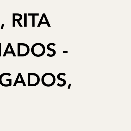
 RITA
IADOS -
OGADOS,