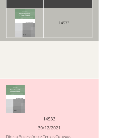
14533
30/12/2021
14533
30/12/2021
Direito Sucessório e Temas Conexos