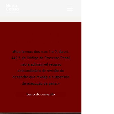
ACÓRDÃO DO SUPREMO
TRIBUNAL DE JUSTIÇA N.º 1
«Nos termos dos n.os 1 e 2, do art.
449.º, do Código de Processo Penal,
não é admissível recurso
extraordinário de revisão do
despacho que revoga a suspensão
de execução da pena.»
Ler o documento