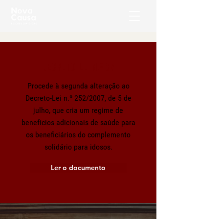
DECRETO-LEI N.º 37
Procede à segunda alteração ao
Decreto-Lei n.º 252/2007, de 5 de
julho, que cria um regime de
benefícios adicionais de saúde para
os beneficiários do complemento
solidário para idosos.
Ler o documento