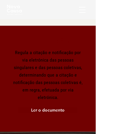
Decreto-Lei n.º 87
Regula a citação e notificação por
via eletrónica das pessoas
singulares e das pessoas coletivas,
determinando que a citação e
notificação das pessoas coletivas é,
em regra, efetuada por via
eletrónica.
Ler o documento