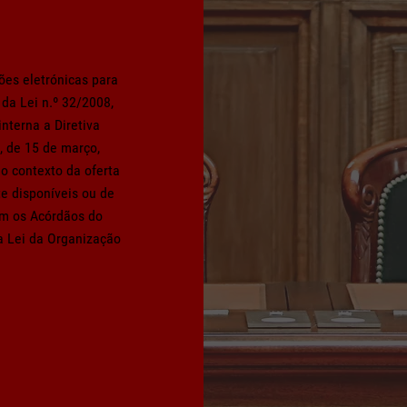
es eletrónicas para
 da Lei n.º 32/2008,
interna a Diretiva
 de 15 de março,
o contexto da oferta
e disponíveis ou de
om os Acórdãos do
a Lei da Organização