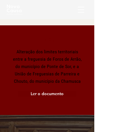
LEI N.º 21
Alteração dos limites territoriais
entre a freguesia de Foros de Arrão,
do município de Ponte de Sor, e a
União de Freguesias de Parreira e
Chouto, do município da Chamusca
Ler o documento