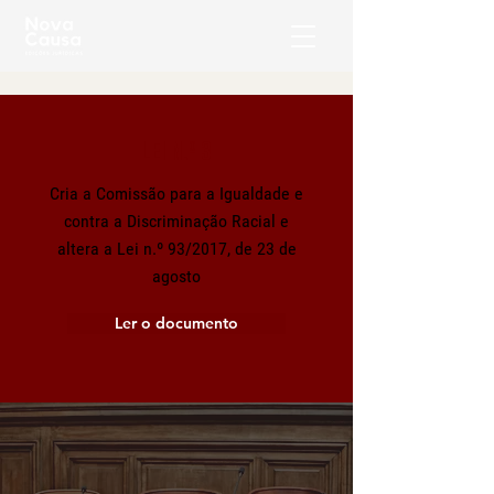
LEI N.º 3
Cria a Comissão para a Igualdade e
contra a Discriminação Racial e
altera a Lei n.º 93/2017, de 23 de
agosto
Ler o documento