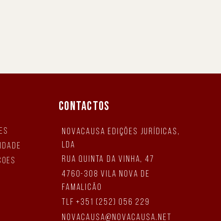
CONTACTOS
es
NovaCausa Edições Jurídicas,
Lda
cidade
Rua Quinta da Vinha, 47
ções
4760-308 Vila Nova de
Famalicão
tlf +351 (252) 056 229
novacausa@novacausa.net