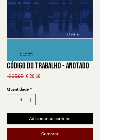
Código do Trabalho - Anotado
Preço normal
Preço promocional
 € 35,85 
€ 28,68
Quantidade
*
Adicionar ao carrinho
Comprar