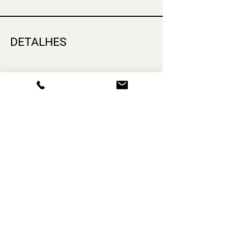
DETALHES
Pack Digital
978-989-3639-99-3
2026, julho
526
Digital