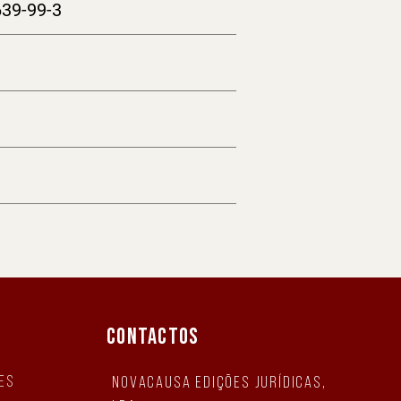
639-99-3
CONTACTOS
es
NovaCausa Edições Jurídicas,