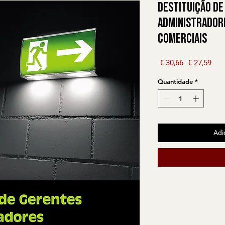
Destituição de
Administrador
Comerciais
Preço norm
Pre
 € 30,66 
€ 27,59
Quantidade
*
Adi