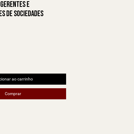
 Gerentes e
es de Sociedades
al
ço promocional
cionar ao carrinho
Comprar