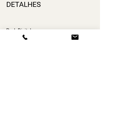
DETALHES
Pack Digital
978-989-3639-99-3
2026, julho
526
Digital
CONTACTOS
NovaCausa Edições Jurídicas, Lda
Rua Quinta da Vinha, 47