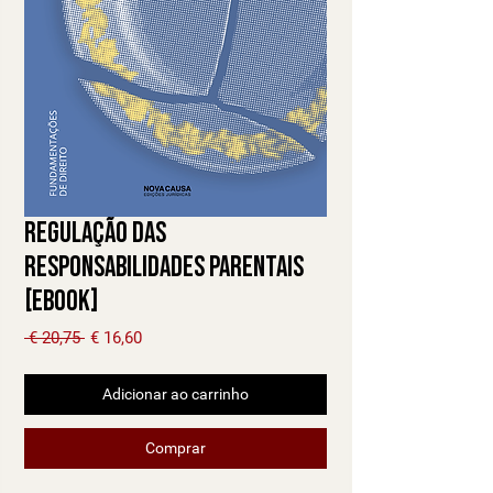
Regulação das
Responsabilidades Parentais
[Ebook]
Preço normal
Preço promocional
 € 20,75 
€ 16,60
Adicionar ao carrinho
Comprar