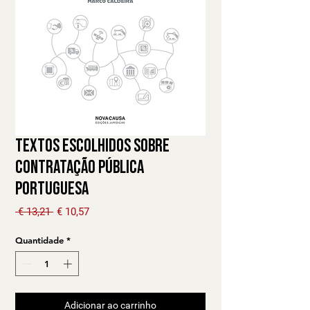
Textos Escolhidos sobre
Contratação Pública
Portuguesa
Preço normal
Preço promocional
 € 13,21 
€ 10,57
Quantidade
*
Adicionar ao carrinho