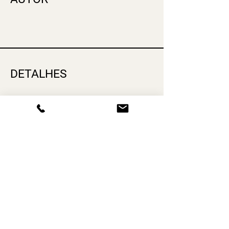
DETALHES
Pack Digital
978-989-3639-99-3
2026, julho
526
Digital