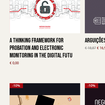
A thinking framework for
Arguições
probation and electronic
Preço norma
Preç
€ 18,87
€ 16,
monitoring in the digital futu
Preço
€ 0,00
-10%
-10%