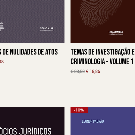
 de Nulidades de Atos
Temas de Investigação 
Criminologia - Volume 1
l
o promocional
98
Preço normal
Preço promocional
€ 23,58
€ 18,86
-10%