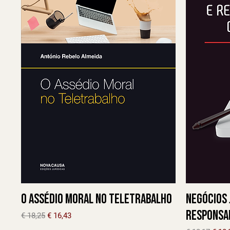
O Assédio Moral no Teletrabalho
Negócios 
Responsab
Preço normal
Preço promocional
€ 18,25
€ 16,43