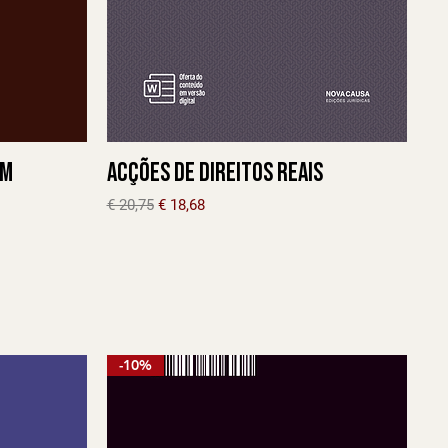
em
Acções de Direitos Reais
Preço normal
Preço promocional
€ 20,75
€ 18,68
-10%