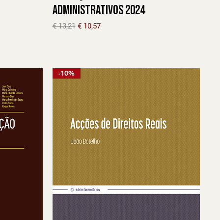
Administrativos 2024
Preço normal
Preço promocional
€ 13,21
€ 10,57
-10%