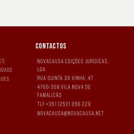
CONTACTOS
es
NovaCausa Edições Jurídicas,
Lda
cidade
Rua Quinta da Vinha, 47
ções
4760-308 Vila Nova de
Famalicão
tlf +351 (252) 056 229
novacausa@novacausa.net