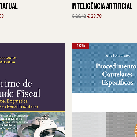
ratual
Inteligência Artificial
l
o promocional
Preço normal
Preço promocional
68
€ 26,42
€ 23,78
-10%