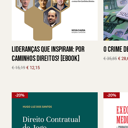
Lideranças que inspiram: Por
O Crime d
caminhos direitos! [Ebook]
Preço norma
Preç
€ 35,85
€ 28,
Preço normal
Preço promocional
€ 15,19
€ 12,15
-20%
-20%