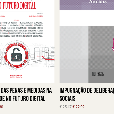
das Penas e Medidas na
Impugnação de Delibera
e no Futuro Digital
Sociais
l
o promocional
Preço normal
Preço promocional
30
€ 25,47
€ 22,92