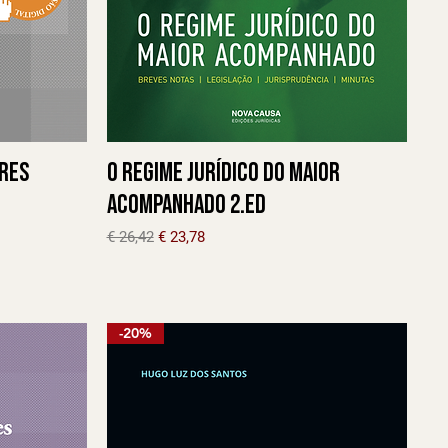
res
O Regime Jurídico do Maior
Acompanhado 2.ED
Preço normal
Preço promocional
€ 26,42
€ 23,78
-20%