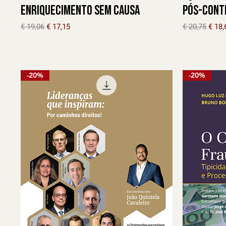
Enriquecimento sem Causa
Pós-Cont
Preço normal
Preço promocional
Preço norma
Preç
€ 19,06
€ 17,15
€ 20,75
€ 18,
-20%
-20%