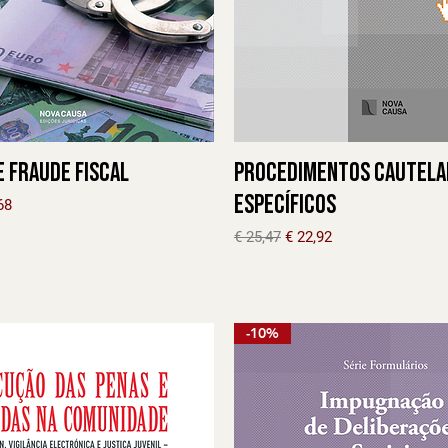
e Fraude Fiscal
Procedimentos Cautela
Específicos
l
o promocional
68
Preço normal
Preço promocional
€ 25,47
€ 22,92
-10%