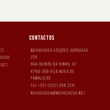
CONTACTOS
es
NovaCausa Edições Jurídicas,
Lda
cidade
Rua Quinta da Vinha, 47
ções
4760-308 Vila Nova de
Famalicão
tlf +351 (252) 056 229
novacausa@novacausa.net